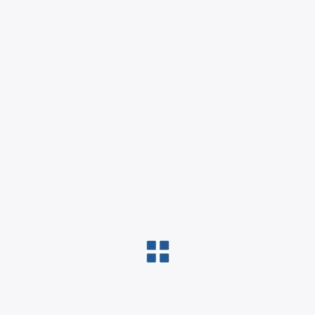
一站
涵蓋管理
表現評核
地區
符合香港
創新 
專注運用
技
高安
界
配備進階
出程序保