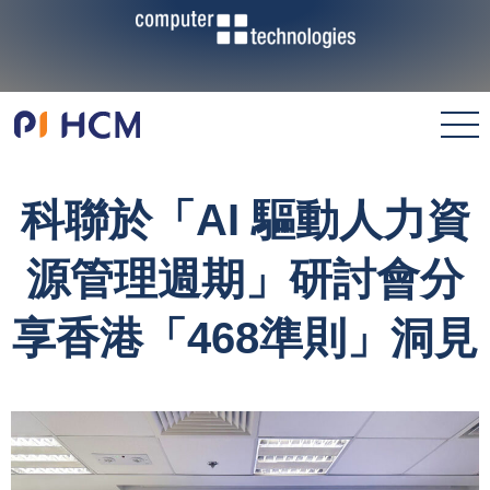
科聯於「AI 驅動人力資
源管理週期」研討會分
享香港「468準則」洞見